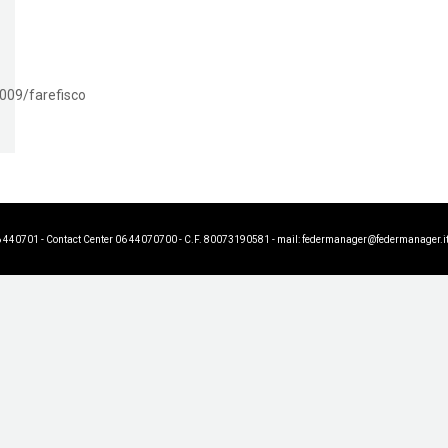
09/farefisco
6 440701 - Contact Center 06 44070700 - C.F. 80073190581 - mail:
federmanager@federmanager.i