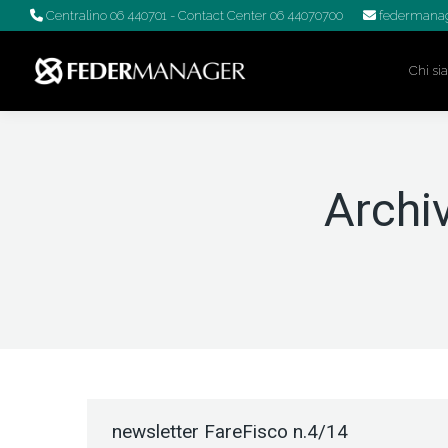
Centralino 06 440701
- Contact Center 06 44070700
federmanag
Chi s
Archiv
newsletter FareFisco n.4/14