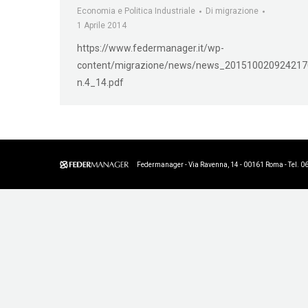
Economia e Politica Industriale
Di
migrazione
1 Aprile 2014
https://www.federmanager.it/wp-
content/migrazione/news/news_2015100209242170
n.4_14.pdf
Federmanager - Via Ravenna, 14 - 00161 Roma - Tel. 0