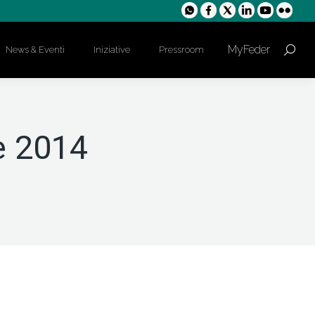
MyFeder
News & Eventi
Iniziative
Pressroom
Cerca:
e 2014