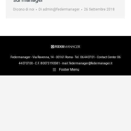
Dicono di noi
Di
admin@federmanager
26 Settembre 2018
Federmanager - Via Ravenna, 14 - 00161 Roma - Tel. 06 440701 - Contact Center 06
44070700 - C.F. 80073190581 - mail:
federmanager@federmanager.it
Footer Menu