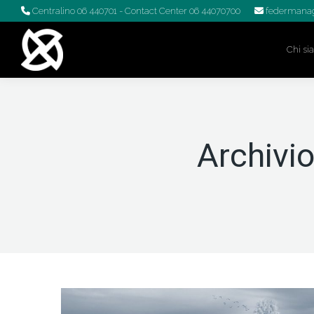
Centralino 06 440701
- Contact Center 06 44070700
federmanag
Chi s
Archivio