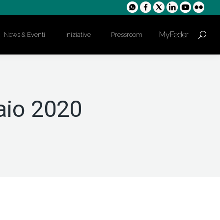
MyFeder
News & Eventi
Iniziative
Pressroom
Cerca:
aio 2020