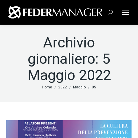
Cerca:
Archivio
giornaliero:
5
Maggio 2022
Tu sei qui:
Home
2022
Maggio
05