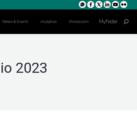
MyFeder
News & Eventi
Iniziative
Pressroom
Cerca:
io 2023