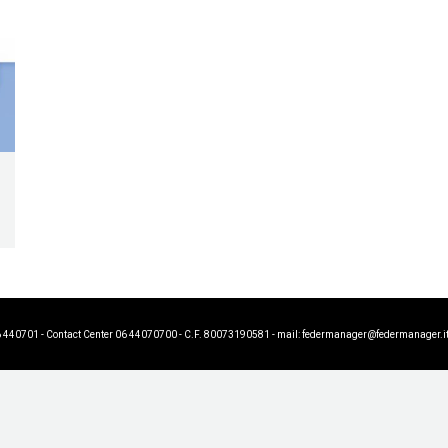
6 440701 - Contact Center 06 44070700 - C.F. 80073190581 - mail:
federmanager@federmanager.i