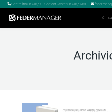
Centralino 06 440701
- Contact Center 06 44070700
federmanag
Chi s
Archivi