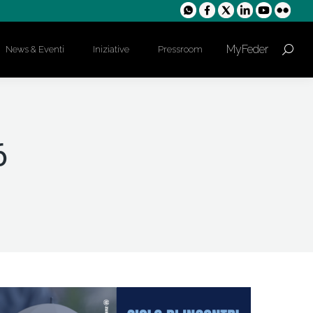
MyFeder
News & Eventi
Iniziative
Pressroom
Cerca:
6