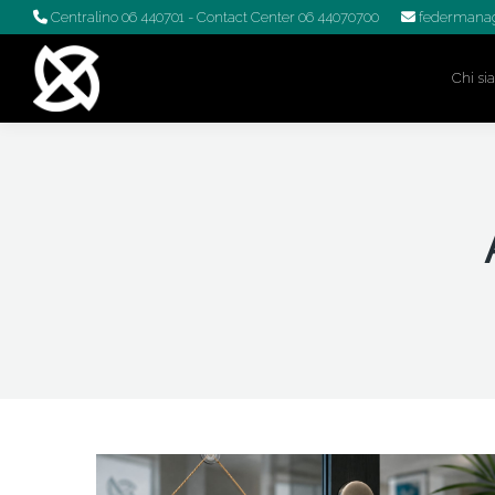
Centralino 06 440701
- Contact Center 06 44070700
federmanag
Chi s