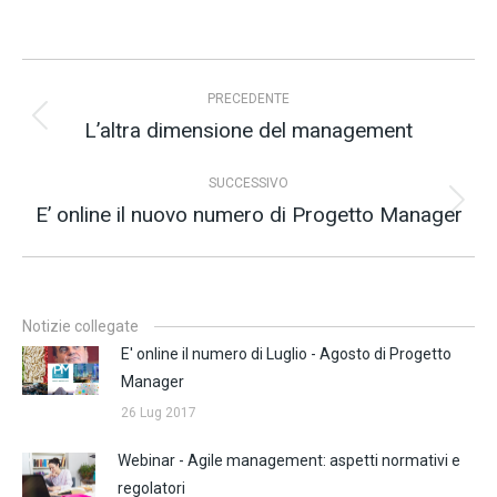
Naviga
PRECEDENTE
tra
L’altra dimensione del management
Post
i
precedente:
post
SUCCESSIVO
E’ online il nuovo numero di Progetto Manager
Prossimo
post:
Notizie collegate
E' online il numero di Luglio - Agosto di Progetto
Manager
26 Lug 2017
Webinar - Agile management: aspetti normativi e
regolatori