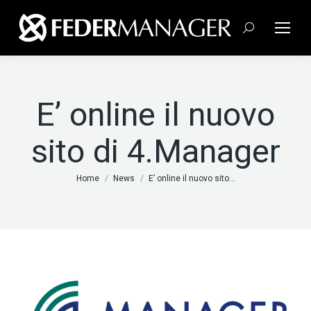
Cerca:
E’ online il nuovo
sito di 4.Manager
Tu sei qui:
Home
News
E’ online il nuovo sito…