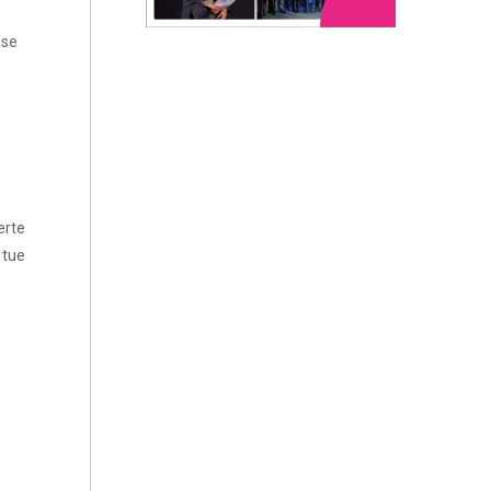
ese
erte
 tue