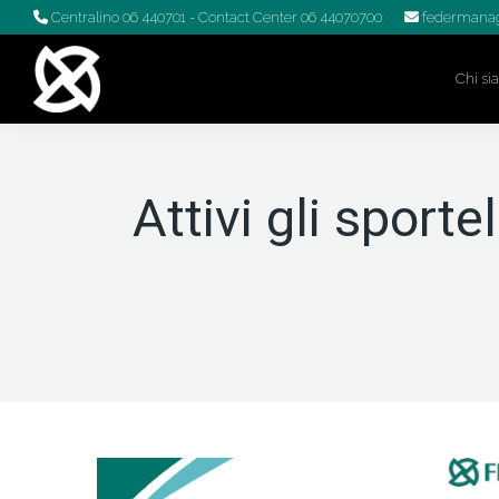
Centralino 06 440701
- Contact Center 06 44070700
federmanag
Chi s
Attivi gli sporte