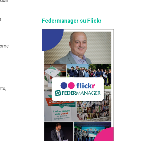
ibili
e
Federmanager su Flickr
 come
nto,
e