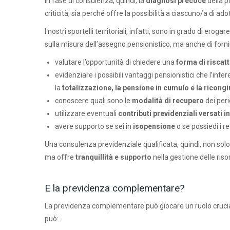
In fase di consulenza, quindi, la
diagnosi precoce
della p
criticità, sia perché offre la possibilità a ciascuno/a di 
I nostri sportelli territoriali, infatti, sono in grado di erogar
sulla misura dell’assegno pensionistico, ma anche di fornire
valutare l’opportunità di chiedere una
forma di riscatt
evidenziare i possibili vantaggi pensionistici che l’in
la
totalizzazione, la pensione in cumulo e la ricongi
conoscere quali sono le
modalità di recupero
dei peri
utilizzare eventuali
contributi previdenziali versati i
avere supporto se sei in
isopensione
o se possiedi i re
Una consulenza previdenziale qualificata, quindi, non sol
ma offre
tranquillità e supporto
nella gestione delle riso
E la previdenza complementare?
La previdenza complementare può giocare un ruolo cruciale
può: