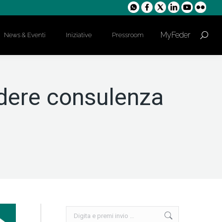
MyFeder
News & Eventi
Iniziative
Pressroom
Cerca:
hiedere consulenza
Cerca: