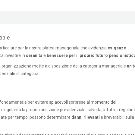
iale
articolare per la nostra platea manageriale che evidenzia
esigenze
ca investire in
serenità
e
benessere per il proprio futuro pensionistic
nostra organizzazione mette a disposizione della categoria manageriale
un 
denziale di categoria.
fondamentale per evitare spiacevoli sorprese al momento del
olarità la propria posizione previdenziale: talvolta, infatti, irregolari
sanate per tempo, possono determinare
danni rilevanti
e irreversibili sulla