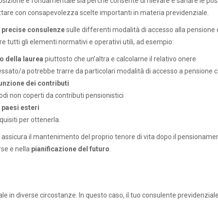
osizione è fondamentale sia perché consente di rilevare e sanare le poss
adottare con consapevolezza scelte importanti in materia previdenziale.
e
precise consulenze
sulle differenti modalità di accesso alla pensione 
 tutti gli elementi normativi e operativi utili, ad esempio:
o della laurea
piuttosto che un’altra e calcolarne il relativo onere
teressato/a potrebbe trarre da particolari modalità di accesso a pensione
unzione dei contributi
odi non coperti da contributi pensionistici
n paesi esteri
quisiti per ottenerla.
o assicura il mantenimento del proprio tenore di vita dopo il pensioname
rse e nella
pianificazione del futuro
.
 in diverse circostanze. In questo caso, il tuo consulente previdenzial