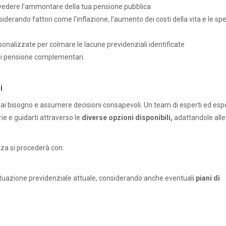
vedere l’ammontare della tua pensione pubblica
siderando fattori come l’inflazione, l’aumento dei costi della vita e le sp
onalizzate per colmare le lacune previdenziali identificate
ndi pensione complementari.
i
cui hai bisogno e assumere decisioni consapevoli. Un team di esperti ed esp
ie e guidarti attraverso le
diverse opzioni disponibili,
adattandole alle
nza si procederà con:
ituazione previdenziale attuale, considerando anche eventuali
piani di