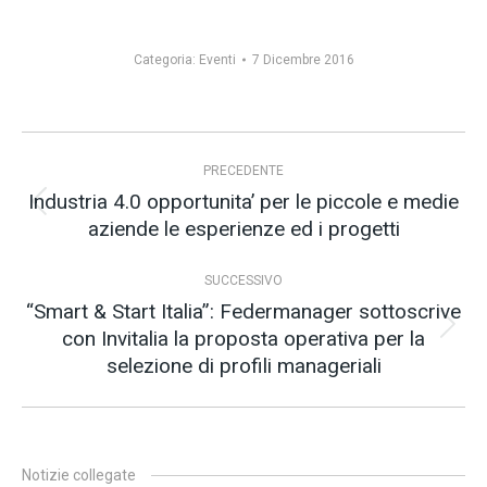
Categoria:
Eventi
7 Dicembre 2016
Naviga
PRECEDENTE
tra
Industria 4.0 opportunita’ per le piccole e medie
i
Post
aziende le esperienze ed i progetti
precedente:
post
SUCCESSIVO
“Smart & Start Italia”: Federmanager sottoscrive
con Invitalia la proposta operativa per la
Prossimo
selezione di profili manageriali
post:
Notizie collegate