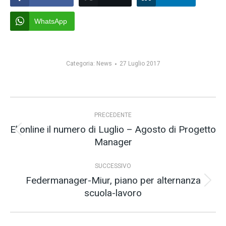
WhatsApp
Categoria:
News
27 Luglio 2017
Naviga
PRECEDENTE
tra
E’ online il numero di Luglio – Agosto di Progetto
i
Post
Manager
precedente:
post
SUCCESSIVO
Federmanager-Miur, piano per alternanza
Prossimo
scuola-lavoro
post: