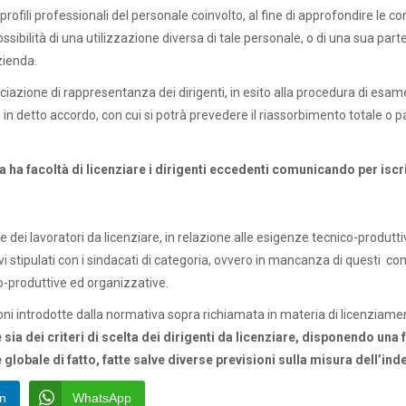
profili professionali del personale coinvolto, al fine di approfondire le
ibilità di una utilizzazione diversa di tale personale, o di una sua part
zienda.
zione di rappresentanza dei dirigenti, in esito alla procedura di esame 
e in detto accordo, con cui si potrà prevedere il riassorbimento totale o p
 ha facoltà di licenziare i dirigenti eccedenti comunicando per iscri
ione dei lavoratori da licenziare, in relazione alle esigenze tecnico-prod
ttivi stipulati con i sindacati di categoria, ovvero in mancanza di questi co
ico-produttive ed organizzative.
oni introdotte dalla normativa sopra richiamata in materia di licenziamenti 
 sia dei criteri di scelta dei dirigenti da licenziare, disponendo una
lobale di fatto, fatte salve diverse previsioni sulla misura dell’inde
In
WhatsApp