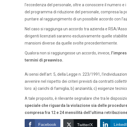
l'eccedenza del personale, oltre a conoscere il numero e i 
del programma di riduzione del personale, compresa la poss
puntare al raggiungimento di un possibile accordo con l’a
Nel caso si raggiunga un accordo tra azienda e RSA/Associa
dirigenti licenziati saranno esclusivamente quelle stabilit
mansioni diverse da quelle svolte precedentemente.
Qualora non si raggiungesse un accordo, invece,
l’impresa
termini di preavviso.
Ai sensi dell’art. 5, della Legge n. 223/1991, l'individuaz
avvenire nel rispetto dei criteri previsti da contratti colle
loro: a) carichi di famiglia; b) anzianità; c) esigenze tecn
A tale proposito, è rilevante segnalare che tra le disposizi
speciale che riguarda la violazione sia delle procedure
compresa fra 12 e 24 mensilità dell’ultima retribuzione g
Facebook
Linked
Twitter/X