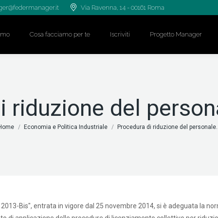
er@federmanager.it
Via Ravenna, 14 - 00161 Roma
iamo
Cosa facciamo per te
Iscriviti
Progetto Manager
 riduzione del person
 sei qui:
Home
Economia e Politica Industriale
Procedura di riduzione del personale
2013-Bis", entrata in vigore dal 25 novembre 2014, si è adeguata la norma