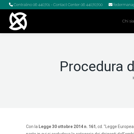
Centralino 06 440701
- Contact Center 06 44070700
federmanag
Chi s
Procedura di
Tu
Con la
Legge 30 ottobre 2014 n. 161
, cd. "Legge Europea 