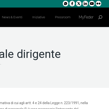
MyFeder
News & Eventi
Iniziative
Pressroom
Cerca:
ale dirigente
…
tiva di cui agli artt. 4 e 24 della Legge n. 223/1991, nella