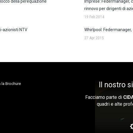
locco della perequazione
Imprese: Federmanager, c
rinnovo per dirigenti di az
19 Feb 2014
i-azionisti NTV
Whirlpool: Federmanager, 
27 Apr 2015
Il nostro 
 la Brochure
Facciamo parte di
CID
quadri e alte prof