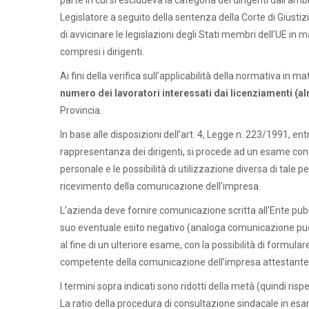
parte in cui si escludeva la categoria dei dirigenti dall’am
Legislatore a seguito della sentenza della Corte di Giusti
di avvicinare le legislazioni degli Stati membri dell’UE in 
compresi i dirigenti.
Ai fini della verifica sull’applicabilità della normativa in m
numero dei lavoratori interessati dai licenziamenti (al
Provincia.
In base alle disposizioni dell’art. 4, Legge n. 223/1991, en
rappresentanza dei dirigenti, si procede ad un esame con
personale e le possibilità di utilizzazione diversa di tale
ricevimento della comunicazione dell’impresa.
L’azienda deve fornire comunicazione scritta all’Ente pubb
suo eventuale esito negativo (analoga comunicazione può e
al fine di un ulteriore esame, con la possibilità di formul
competente della comunicazione dell’impresa attestante 
I termini sopra indicati sono ridotti della metà (quindi risp
La ratio della procedura di consultazione sindacale in es