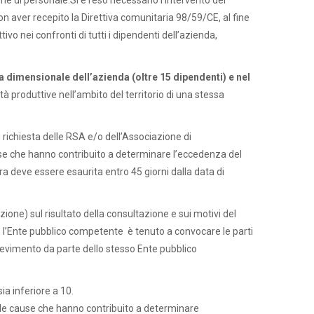
one di personale.Si è reso necessario l’intervento del
n aver recepito la Direttiva comunitaria 98/59/CE, al fine
ivo nei confronti di tutti i dipendenti dell’azienda,
a dimensionale dell’azienda (oltre 15 dipendenti) e nel
ità produttive nell’ambito del territorio di una stessa
u richiesta delle RSA e/o dell’Associazione di
use che hanno contribuito a determinare l’eccedenza del
ura deve essere esaurita entro 45 giorni dalla data di
one) sul risultato della consultazione e sui motivi del
, l’Ente pubblico competente è tenuto a convocare le parti
ricevimento da parte dello stesso Ente pubblico
ia inferiore a 10.
e le cause che hanno contribuito a determinare