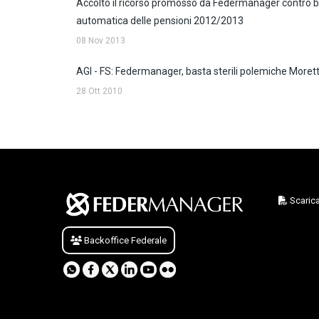
Accolto il ricorso promosso da Federmanager contro b
automatica delle pensioni 2012/2013
08 Nov 2013
AGI - FS: Federmanager, basta sterili polemiche Morett
28 Ott 2010
Scarica
Backoffice Federale