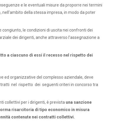
 conseguenze e le eventuali misure da proporre nei termini
e, nell'ambito della stessa impresa, in modo da poter
congiunto, le condizioni di uscita nei confronti dei
arziale dei dirigenti, anche attraverso l’assegnazione a
tto a ciascuno di essi il recesso nel rispetto dei
uttive ed organizzative del complesso aziendale, deve
ntratti nel rispetto dei seguenti criteri in concorso tra
collettivi per i dirigenti, è prevista
una sanzione
 forma risarcitoria di tipo economico in misura
nnità contenute nei contratti collettivi.