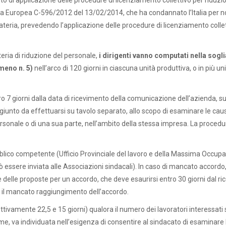
bito di applicazione delle procedure di licenziamento collettivo per riduzi
zia Europea C-596/2012 del 13/02/2014, che ha condannato l’Italia per no
materia, prevedendo l’applicazione delle procedure di licenziamento collett
ateria di riduzione del personale,
i dirigenti vanno computati nella sogli
meno n. 5)
nell’arco di 120 giorni in ciascuna unità produttiva, o in più un
tro 7 giorni dalla data di ricevimento della comunicazione dell’azienda, s
giunto da effettuarsi su tavolo separato, allo scopo di esaminare le ca
 personale o di una sua parte, nell’ambito della stessa impresa. La proced
lico competente (Ufficio Provinciale del lavoro e della Massima Occupazi
ssere inviata alle Associazioni sindacali). In caso di mancato accordo
are delle proposte per un accordo, che deve esaurirsi entro 30 giorni dal 
il mancato raggiungimento dell’accordo.
ettivamente 22,5 e 15 giorni) qualora il numero dei lavoratori interessati s
ame, va individuata nell’esigenza di consentire al sindacato di esaminar