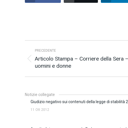
Naviga
PRECEDENTE
tra
Articolo Stampa – Corriere della Sera – 
i
Post
uomini e donne
precedente:
post
Notizie collegate
Giudizio negativo sui contenuti della legge di stabilità
11 Ott 2012