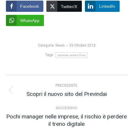
Facebook
LinkedIn
Twitter/X
WhatsApp
Categoria:
News
29 Ottobre 2018
Tags:
sistema salute Fasi
Naviga
PRECEDENTE
tra
Scopri il nuovo sito del Previndai
Post
i
precedente:
post
SUCCESSIVO
Pochi manager nelle imprese, il rischio è perdere
Prossimo
il treno digitale
post: