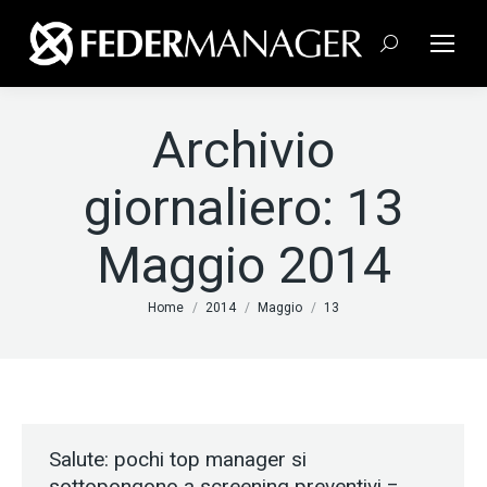
Cerca:
Archivio
giornaliero:
13
Maggio 2014
Tu sei qui:
Home
2014
Maggio
13
Salute: pochi top manager si
sottopongono a screening preventivi =