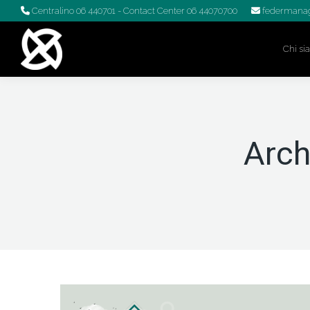
Centralino 06 440701
- Contact Center 06 44070700
federmanag
Chi s
Arch