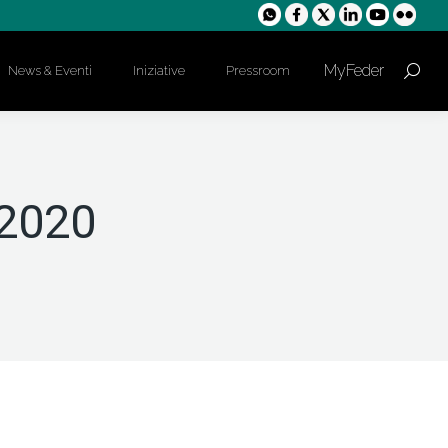
MyFeder
News & Eventi
Iniziative
Pressroom
Cerca:
 2020