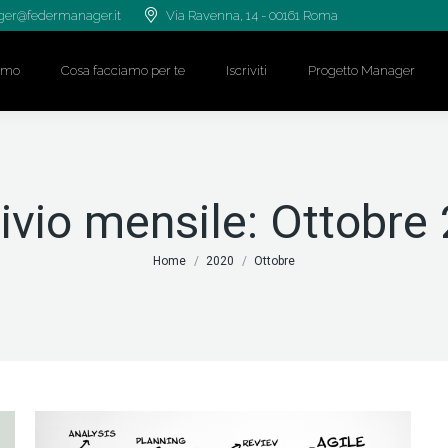
er@federmanager.it
Via Ravenna, 14 - 00161 Roma
iamo
Cosa facciamo per te
Iscriviti
Progetto Manager
ivio mensile:
Ottobre
Tu sei qui:
Home
2020
Ottobre