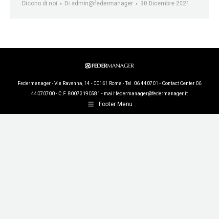
Dicono di noi
Di
admin@federmanager
30 Dicembre 2021
Federmanager - Via Ravenna, 14 - 00161 Roma - Tel. 06 440701 - Contact Center 06
44070700 - C.F. 80073190581 - mail:
federmanager@federmanager.it
Footer Menu