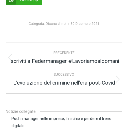
Categoria:
Dicono di noi
30 Dicembre 2021
Naviga
PRECEDENTE
tra
Iscriviti a Federmanager #Lavoriamoaldomani
Post
i
precedente:
post
SUCCESSIVO
L’evoluzione del crimine nell’era post-Covid
Prossimo
post:
Notizie collegate
Pochi manager nelle imprese, il rischio è perdere il treno
digitale