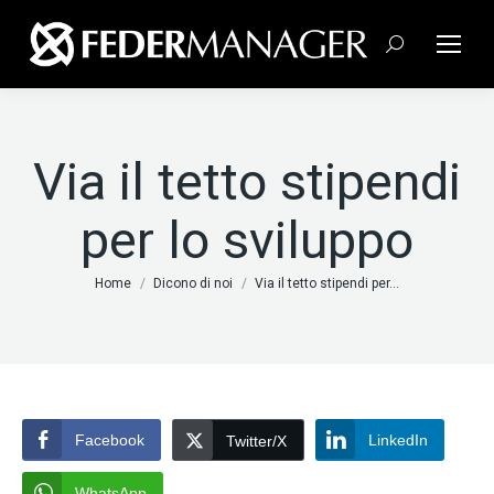
Cerca:
Via il tetto stipendi
per lo sviluppo
Tu sei qui:
Home
Dicono di noi
Via il tetto stipendi per…
Facebook
LinkedIn
Twitter/X
WhatsApp