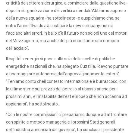
criticità delsettore siderurgico, a cominciare dalla questione Ilva,
dopo la riorganizzazione dei vertici aziendali."Abbiamo appreso
della nuova squadra -ha sottolineato- e auspichiamo che, se
entro l'anno l'Ilva dovrà costituire la new company, non si
facciano altri errori. In ballo c'è il futuro non solodi uno dei motori
del Mezzogiorno, ma anche del più importante sito europeo
dell'acciaio".
Il capitolo energia si pone sulla scia delle scelte di politiche
energetiche nazionali che, ha spiegato Cuzzilla, "devono puntare
a unamaggiore autonomia dall'approvvigionamento estero".
"Teniamo conto cheil contesto internazionale è burrascoso, con
le ultime stime sul prezzo del petrolio al ribasso anche per i
prossimi anni, e l'instabilità dell'est europeo che non accenna ad
appianarsi", ha sottolineato.
"Con le nostre commissioni ci prepariamo dunque ad affrontare
con spirito e metodo manageriale i prossimi Stati generali
dell'Industria annunciati dal governo", ha concluso il presidente