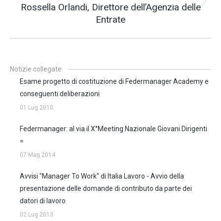
Rossella Orlandi, Direttore dell’Agenzia delle
Prossimo
Entrate
post:
Notizie collegate
Esame progetto di costituzione di Federmanager Academy e
conseguenti deliberazioni
01 Lug 2010
Federmanager: al via il X°Meeting Nazionale Giovani Dirigenti
=
07 Mag 2014
Avvisi "Manager To Work" di Italia Lavoro - Avvio della
presentazione delle domande di contributo da parte dei
datori di lavoro
02 Lug 2013