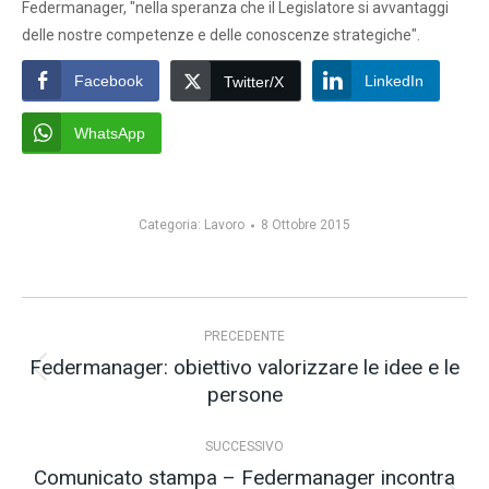
Federmanager, "nella speranza che il Legislatore si avvantaggi
delle nostre competenze e delle conoscenze strategiche".
Facebook
LinkedIn
Twitter/X
WhatsApp
Categoria:
Lavoro
8 Ottobre 2015
Naviga
PRECEDENTE
tra
Federmanager: obiettivo valorizzare le idee e le
i
Post
persone
precedente:
post
SUCCESSIVO
Comunicato stampa – Federmanager incontra