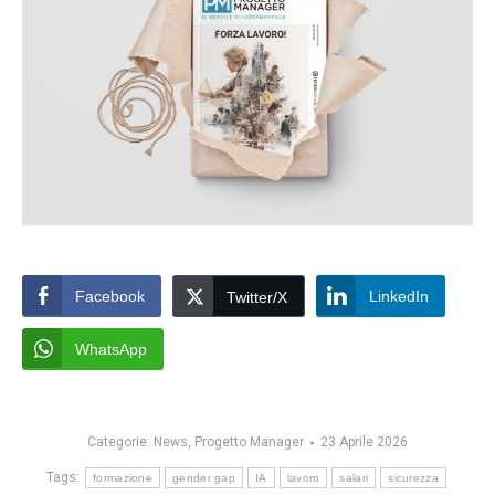
Facebook
LinkedIn
Twitter/X
WhatsApp
Categorie:
News
,
Progetto Manager
23 Aprile 2026
Tags:
formazione
gender gap
IA
lavoro
salari
sicurezza