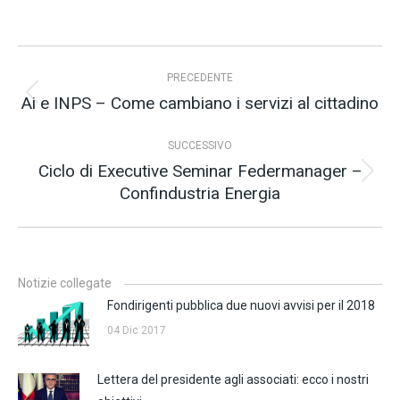
Naviga
PRECEDENTE
tra
Ai e INPS – Come cambiano i servizi al cittadino
Post
i
precedente:
post
SUCCESSIVO
Ciclo di Executive Seminar Federmanager –
Prossimo
Confindustria Energia
post:
Notizie collegate
Fondirigenti pubblica due nuovi avvisi per il 2018
04 Dic 2017
Lettera del presidente agli associati: ecco i nostri