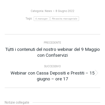
Categoria:
News
8 Giugno 2022
Tags:
4.manager
Rinascita manageriale
Naviga
PRECEDENTE
tra
Tutti i contenuti del nostro webinar del 9 Maggio
i
Post
con Confservizi
precedente:
post
SUCCESSIVO
Webinar con Cassa Depositi e Prestiti – 15
Prossimo
giugno – ore 17
post:
Notizie collegate