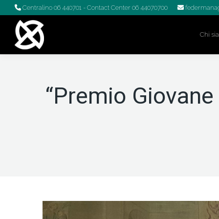
Centralino 06 440701
- Contact Center 06 44070700
federmanag
Chi s
“Premio Giovane 