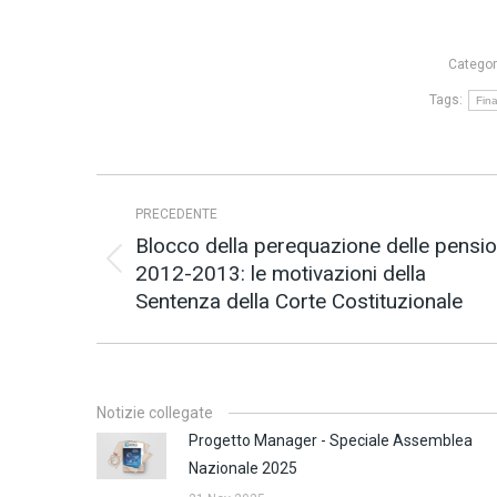
Categor
Tags:
Fin
Naviga
PRECEDENTE
tra
Blocco della perequazione delle pensio
i
2012-2013: le motivazioni della
Post
post
Sentenza della Corte Costituzionale
precedente:
Notizie collegate
Progetto Manager - Speciale Assemblea
Nazionale 2025