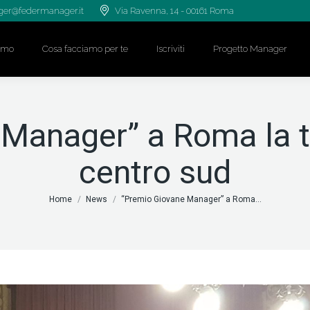
er@federmanager.it
Via Ravenna, 14 - 00161 Roma
iamo
Cosa facciamo per te
Iscriviti
Progetto Manager
Manager” a Roma la te
centro sud
Tu sei qui:
Home
News
“Premio Giovane Manager” a Roma…