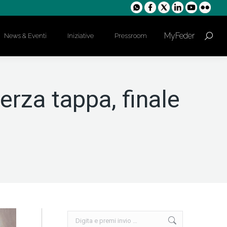
MyFeder
News & Eventi
Iniziative
Pressroom
Cerca:
rza tappa, finale
Cerca: