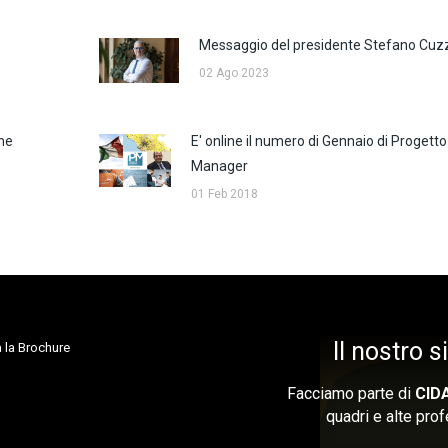
Messaggio del presidente Stefano Cuzz
02 Ago 2023
one
E' online il numero di Gennaio di Progetto
Manager
01 Feb 2018
Il nostro 
 la Brochure
Facciamo parte di
CID
quadri e alte prof