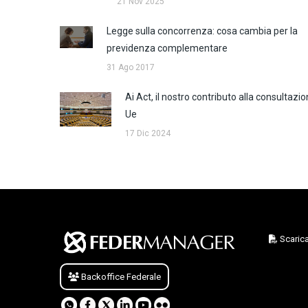
21 Nov 2025
Legge sulla concorrenza: cosa cambia per la
previdenza complementare
31 Ago 2017
Ai Act, il nostro contributo alla consultazi
Ue
17 Dic 2024
Scarica
Backoffice Federale