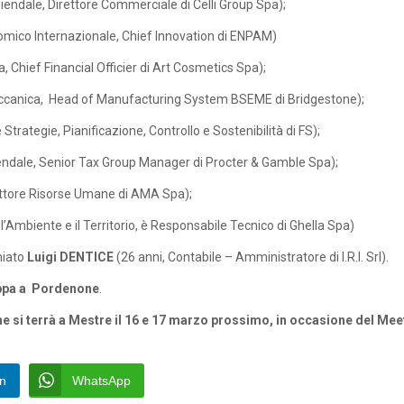
endale, Direttore Commerciale di Celli Group Spa);
nomico Internazionale, Chief Innovation di ENPAM)
, Chief Financial Officier di Art Cosmetics Spa);
Meccanica, Head of Manufacturing System BSEME di Bridgestone);
Strategie, Pianificazione, Controllo e Sostenibilità di FS);
endale, Senior Tax Group Manager di Procter & Gamble Spa);
rettore Risorse Umane di AMA Spa);
 l’Ambiente e il Territorio, è Responsabile Tecnico di Ghella Spa)
miato
Luigi DENTICE
(26 anni, Contabile – Amministratore di I.R.I. Srl).
appa a Pordenone
.
he si terrà a Mestre il 16 e 17 marzo prossimo, in occasione del Mee
In
WhatsApp