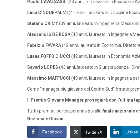
Paolo CAVALSASSI
(43 anni, formazione in Economia Azi
Luca CINQUEPALMI
(41 anni, Laureato in Discipline Eco
Stefano CRIMI’
(39 anni, laureato in Ingegneria Meccanica
Alessandro DE ROSA
(43 anni, laureato in Ingegneria 
Fabrizio FAVARA
(42 anni, laureato in Economia, Direttore 
Luana FOFFO CIUCCI
(42 anni, laureata in Economia Azi
Saverio LOPES
(43 anni, laureato in Giurisprudenza, Di
Massimo MAFFUCCI
(40 anni, laureato in Ingegneria per
Come “manager più giovane del Centro Sud” è stato pre
Il Premio Giovane Manager proseguirà con l’ultima t
Tutti i premiati parteciperanno poi alla
finale nazionale c
Nazionale Giovani.
Facebook
Linked
Twitter/X