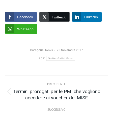
Facebook
LinkedIn
Twitter/X
WhatsApp
Categoria:
News
28 Novembre 2017
Tags:
Galileo Galilei Medal
Naviga
PRECEDENTE
tra
Termini prorogati per le PMI che vogliono
i
Post
accedere ai voucher del MISE
precedente:
post
SUCCESSIVO