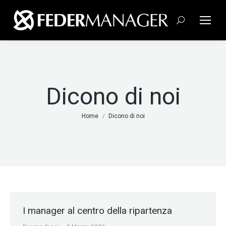
Cerca:
Dicono di noi
Tu sei qui:
Home
Dicono di noi
I manager al centro della ripartenza