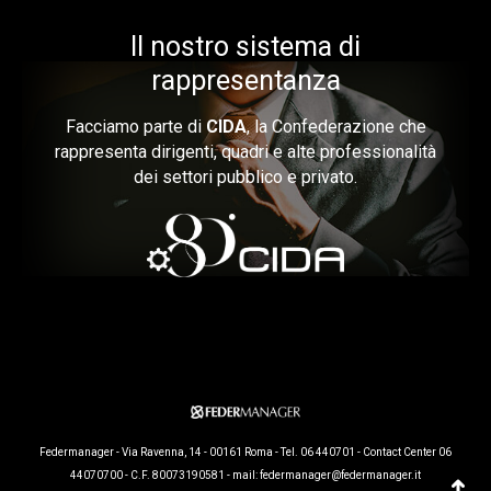
Il nostro sistema di
rappresentanza
Facciamo parte di
CIDA
, la Confederazione che
rappresenta dirigenti, quadri e alte professionalità
dei settori pubblico e privato.
Federmanager - Via Ravenna, 14 - 00161 Roma - Tel. 06 440701 - Contact Center 06
44070700 - C.F. 80073190581 - mail:
federmanager@federmanager.it