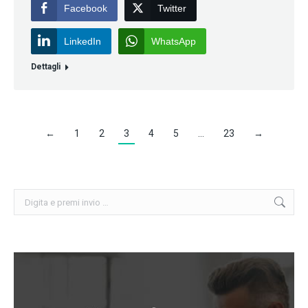
Facebook
Twitter
LinkedIn
WhatsApp
Dettagli
←
1
2
3
4
5
…
23
→
Cerca: