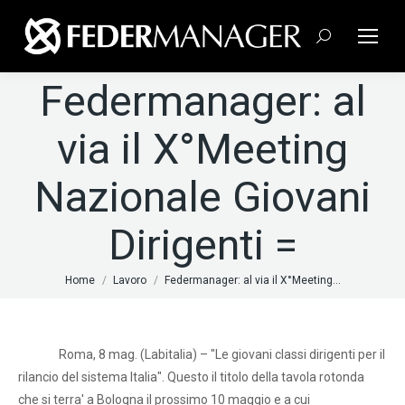
Cerca:
Federmanager: al
via il X°Meeting
Nazionale Giovani
Dirigenti =
Tu sei qui:
Home
Lavoro
Federmanager: al via il X°Meeting…
Roma, 8 mag. (Labitalia) – "Le giovani classi dirigenti per il
rilancio del sistema Italia". Questo il titolo della tavola rotonda
che si terra' a Bologna il prossimo 10 maggio e a cui