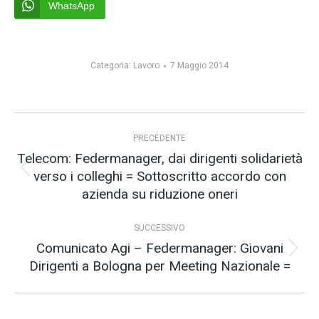
WhatsApp
Categoria:
Lavoro
7 Maggio 2014
Naviga
PRECEDENTE
tra
Telecom: Federmanager, dai dirigenti solidarietà
i
verso i colleghi = Sottoscritto accordo con
Post
post
azienda su riduzione oneri
precedente:
SUCCESSIVO
Comunicato Agi – Federmanager: Giovani
Prossimo
Dirigenti a Bologna per Meeting Nazionale =
post: