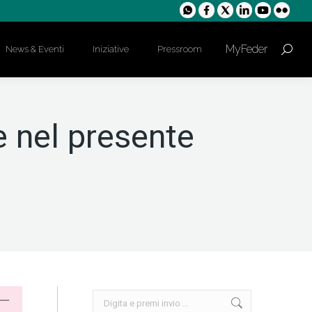
MyFeder
News & Eventi
Iniziative
Pressroom
Cerca:
e nel presente
Cerca: