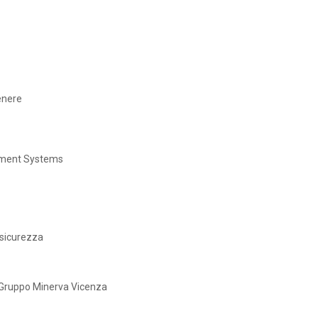
enere
gement Systems
 sicurezza
e Gruppo Minerva Vicenza