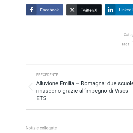
Facebook
Linked
Twitter/X
Categ
Tags:
Naviga
PRECEDENTE
tra
Alluvione Emilia – Romagna: due scuol
i
rinascono grazie all’impegno di Vises
Post
post
ETS
precedente:
Notizie collegate