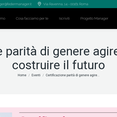
er@federmanager.it
Via Ravenna, 14 - 00161 Roma
iamo
Cosa facciamo per te
Iscriviti
Progetto Manager
e parità di genere agir
costruire il futuro
Tu sei qui:
Home
Eventi
Certificazione parità di genere agire…