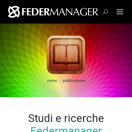
Cerca:
Tu sei qui:
Home
pubblicazione
Studi e ricerche
Federmanager