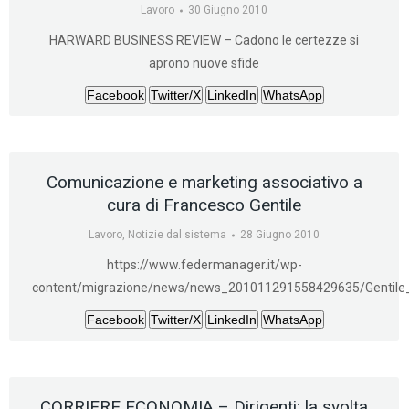
Lavoro
30 Giugno 2010
HARWARD BUSINESS REVIEW – Cadono le certezze si
aprono nuove sfide
Facebook
Twitter/X
LinkedIn
WhatsApp
Comunicazione e marketing associativo a
cura di Francesco Gentile
Lavoro
,
Notizie dal sistema
28 Giugno 2010
https://www.federmanager.it/wp-
content/migrazione/news/news_201011291558429635/Gentile_
Facebook
Twitter/X
LinkedIn
WhatsApp
CORRIERE ECONOMIA – Dirigenti: la svolta