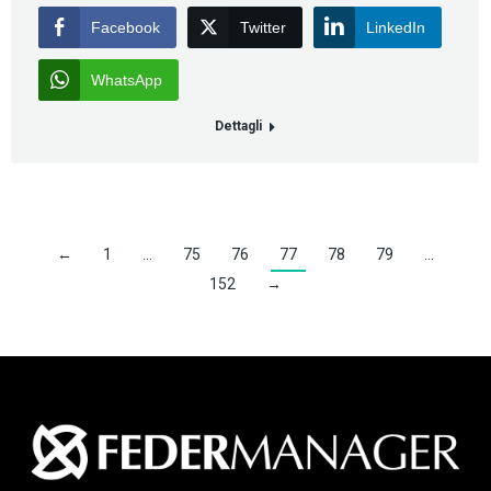
Facebook
Twitter
LinkedIn
WhatsApp
Dettagli
←
1
…
75
76
77
78
79
…
152
→