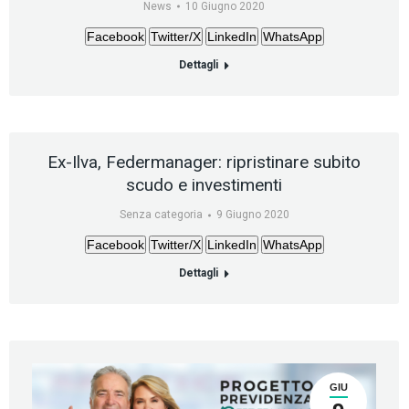
News
10 Giugno 2020
Facebook
Twitter/X
LinkedIn
WhatsApp
Dettagli
Ex-Ilva, Federmanager: ripristinare subito
scudo e investimenti
Senza categoria
9 Giugno 2020
Facebook
Twitter/X
LinkedIn
WhatsApp
Dettagli
GIU