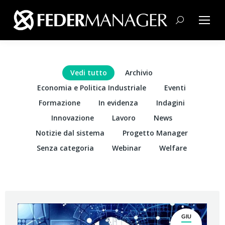
Cerca:
Vedi tutto
Archivio
Economia e Politica Industriale
Eventi
Formazione
In evidenza
Indagini
Innovazione
Lavoro
News
Notizie dal sistema
Progetto Manager
Senza categoria
Webinar
Welfare
GIU