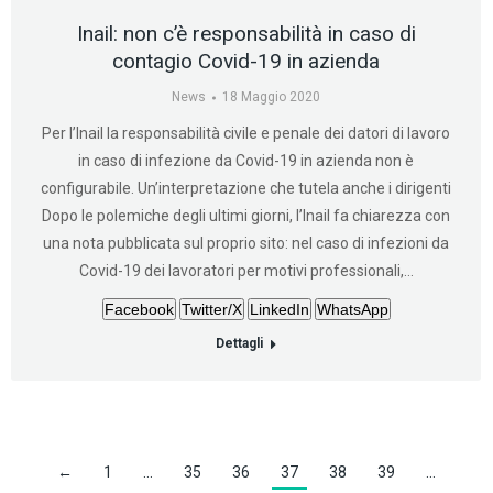
Inail: non c’è responsabilità in caso di
contagio Covid-19 in azienda
News
18 Maggio 2020
Per l’Inail la responsabilità civile e penale dei datori di lavoro
in caso di infezione da Covid-19 in azienda non è
configurabile. Un’interpretazione che tutela anche i dirigenti
Dopo le polemiche degli ultimi giorni, l’Inail fa chiarezza con
una nota pubblicata sul proprio sito: nel caso di infezioni da
Covid-19 dei lavoratori per motivi professionali,…
Facebook
Twitter/X
LinkedIn
WhatsApp
Dettagli
←
1
…
35
36
37
38
39
…